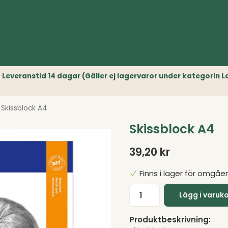
r) // Leveranstid 14 dagar (Gäller ej lagervaror under kategori
Skissblock A4
Skissblock A4
39,20 kr
Finns i lager för omgåe
Lägg i varuk
Produktbeskrivning: