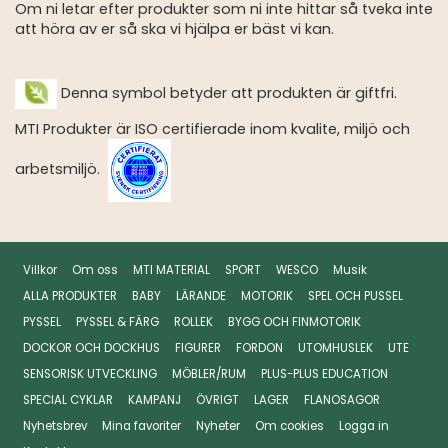
Om ni letar efter produkter som ni inte hittar så tveka inte
att höra av er så ska vi hjälpa er bäst vi kan.
Denna symbol betyder att produkten är giftfri.
MTI Produkter är ISO certifierade inom kvalite, miljö och
arbetsmiljö.
Villkor
Om oss
MTI MATERIAL
SPORT
WESCO
Musik
ALLA PRODUKTER
BABY
LÄRANDE
MOTORIK
SPEL OCH PUSSEL
PYSSEL
PYSSEL & FÄRG
ROLLEK
BYGG OCH FINMOTORIK
DOCKOR OCH DOCKHUS
FIGURER
FORDON
UTOMHUSLEK
UTE
SENSORISK UTVECKLING
MÖBLER/RUM
PLUS-PLUS EDUCATION
SPECIAL CYKLAR
KAMPANJ
ÖVRIGT
LAGER
FLANOSAGOR
Nyhetsbrev
Mina favoriter
Nyheter
Om cookies
Logga in