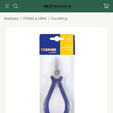
Startsida
/
PYSSEL & FÄRG
/
Rundtång