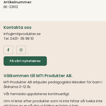
Artikelnummer:
BE-23612
Kontakta oss
info@mtiprodukter.se
Tel. 0431- 36 98 10
Få vårt nyhetsbrev
Välkommen till MTI Produkter AB.
MTI Produkter AB erbjuder pedagogiska leksaker för barn i
åldrarna 0-12 år.
Vår hemsida uppdateras kontinuerligt.
Om ni letar efter produkter som ni inte hittar så tveka inte
att höra av er så ska vi hjälpa er bäst vi kan.