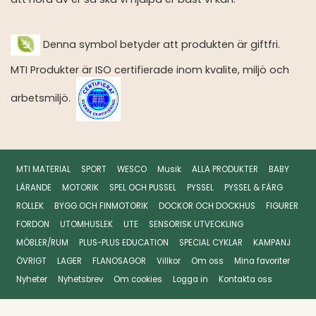
Denna symbol betyder att produkten är giftfri.
MTI Produkter är ISO certifierade inom kvalite, miljö och
arbetsmiljö.
MTI MATERIAL
SPORT
WESCO
Musik
ALLA PRODUKTER
BABY
LÄRANDE
MOTORIK
SPEL OCH PUSSEL
PYSSEL
PYSSEL & FÄRG
ROLLEK
BYGG OCH FINMOTORIK
DOCKOR OCH DOCKHUS
FIGURER
FORDON
UTOMHUSLEK
UTE
SENSORISK UTVECKLING
MÖBLER/RUM
PLUS-PLUS EDUCATION
SPECIAL CYKLAR
KAMPANJ
ÖVRIGT
LAGER
FLANOSAGOR
Villkor
Om oss
Mina favoriter
Nyheter
Nyhetsbrev
Om cookies
Logga in
Kontakta oss