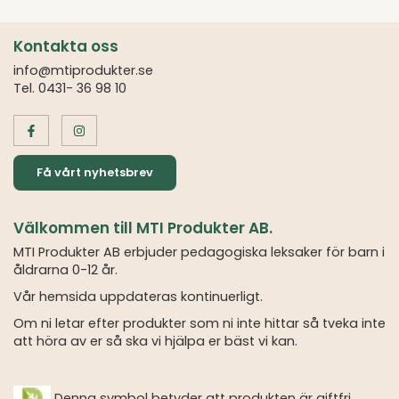
Kontakta oss
info@mtiprodukter.se
Tel. 0431- 36 98 10
Få vårt nyhetsbrev
Välkommen till MTI Produkter AB.
MTI Produkter AB erbjuder pedagogiska leksaker för barn i
åldrarna 0-12 år.
Vår hemsida uppdateras kontinuerligt.
Om ni letar efter produkter som ni inte hittar så tveka inte
att höra av er så ska vi hjälpa er bäst vi kan.
Denna symbol betyder att produkten är giftfri.