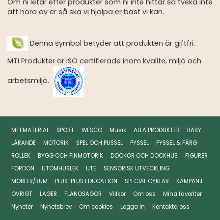
Om ni letar efter produkter som ni inte hittar så tveka inte
att höra av er så ska vi hjälpa er bäst vi kan.
Denna symbol betyder att produkten är giftfri.
MTI Produkter är ISO certifierade inom kvalite, miljö och
arbetsmiljö.
MTI MATERIAL
SPORT
WESCO
Musik
ALLA PRODUKTER
BABY
LÄRANDE
MOTORIK
SPEL OCH PUSSEL
PYSSEL
PYSSEL & FÄRG
ROLLEK
BYGG OCH FINMOTORIK
DOCKOR OCH DOCKHUS
FIGURER
FORDON
UTOMHUSLEK
UTE
SENSORISK UTVECKLING
MÖBLER/RUM
PLUS-PLUS EDUCATION
SPECIAL CYKLAR
KAMPANJ
ÖVRIGT
LAGER
FLANOSAGOR
Villkor
Om oss
Mina favoriter
Nyheter
Nyhetsbrev
Om cookies
Logga in
Kontakta oss