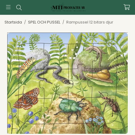
Startsida
/
SPEL OCH PUSSEL
/
Rampussel 12 bitars djur