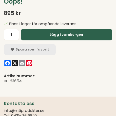
Oops!
895 kr
Finns i lager för omgående leverans
Lägg i varukorgen
Spara som favorit
Facebook
X
Email
Pinterest
Artikelnummer:
BE-23654
Kontakta oss
info@mtiprodukter.se
Tel. 0431- 36 98 10