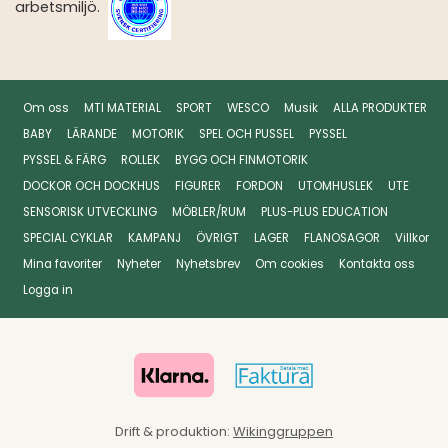
arbetsmiljö.
Om oss
MTI MATERIAL
SPORT
WESCO
Musik
ALLA PRODUKTER
BABY
LÄRANDE
MOTORIK
SPEL OCH PUSSEL
PYSSEL
PYSSEL & FÄRG
ROLLEK
BYGG OCH FINMOTORIK
DOCKOR OCH DOCKHUS
FIGURER
FORDON
UTOMHUSLEK
UTE
SENSORISK UTVECKLING
MÖBLER/RUM
PLUS-PLUS EDUCATION
SPECIAL CYKLAR
KAMPANJ
ÖVRIGT
LAGER
FLANOSAGOR
Villkor
Mina favoriter
Nyheter
Nyhetsbrev
Om cookies
Kontakta oss
Logga in
Drift & produktion:
Wikinggruppen