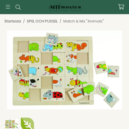
Startsida
/
SPEL OCH PUSSEL
/
Match & Mix "Animals"