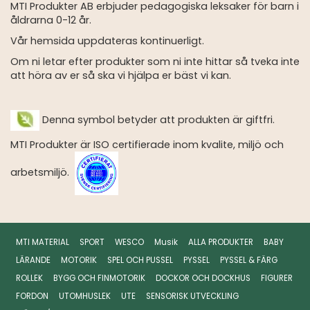
MTI Produkter AB erbjuder pedagogiska leksaker för barn i
åldrarna 0-12 år.
Vår hemsida uppdateras kontinuerligt.
Om ni letar efter produkter som ni inte hittar så tveka inte
att höra av er så ska vi hjälpa er bäst vi kan.
Denna symbol betyder att produkten är giftfri.
MTI Produkter är ISO certifierade inom kvalite, miljö och
arbetsmiljö.
MTI MATERIAL
SPORT
WESCO
Musik
ALLA PRODUKTER
BABY
LÄRANDE
MOTORIK
SPEL OCH PUSSEL
PYSSEL
PYSSEL & FÄRG
ROLLEK
BYGG OCH FINMOTORIK
DOCKOR OCH DOCKHUS
FIGURER
FORDON
UTOMHUSLEK
UTE
SENSORISK UTVECKLING