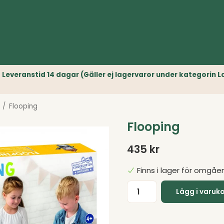
r) // Leveranstid 14 dagar (Gäller ej lagervaror under kategori
/
Flooping
Flooping
435 kr
Finns i lager för omgåe
Lägg i varuk