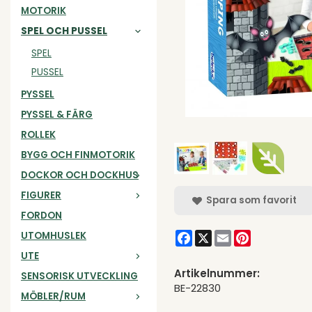
MOTORIK
SPEL OCH PUSSEL
SPEL
PUSSEL
PYSSEL
PYSSEL & FÄRG
ROLLEK
BYGG OCH FINMOTORIK
DOCKOR OCH DOCKHUS
FIGURER
Spara som favorit
FORDON
Facebook
X
Email
Pinterest
UTOMHUSLEK
UTE
Artikelnummer:
SENSORISK UTVECKLING
BE-22830
MÖBLER/RUM