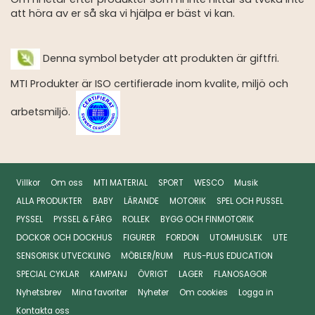
att höra av er så ska vi hjälpa er bäst vi kan.
Denna symbol betyder att produkten är giftfri.
MTI Produkter är ISO certifierade inom kvalite, miljö och
arbetsmiljö.
Villkor
Om oss
MTI MATERIAL
SPORT
WESCO
Musik
ALLA PRODUKTER
BABY
LÄRANDE
MOTORIK
SPEL OCH PUSSEL
PYSSEL
PYSSEL & FÄRG
ROLLEK
BYGG OCH FINMOTORIK
DOCKOR OCH DOCKHUS
FIGURER
FORDON
UTOMHUSLEK
UTE
SENSORISK UTVECKLING
MÖBLER/RUM
PLUS-PLUS EDUCATION
SPECIAL CYKLAR
KAMPANJ
ÖVRIGT
LAGER
FLANOSAGOR
Nyhetsbrev
Mina favoriter
Nyheter
Om cookies
Logga in
Kontakta oss