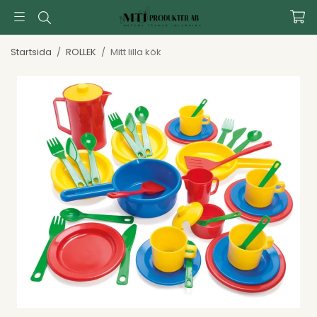
Startsida
/
ROLLEK
/
Mitt lilla kök