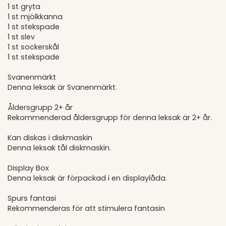
1 st gryta
1 st mjölkkanna
1 st stekspade
1 st slev
1 st sockerskål
1 st stekspade
Svanenmärkt
Denna leksak är Svanenmärkt.
Åldersgrupp 2+ år
Rekommenderad åldersgrupp för denna leksak är 2+ år.
Kan diskas i diskmaskin
Denna leksak tål diskmaskin.
Display Box
Denna leksak är förpackad i en displaylåda.
Spurs fantasi
Rekommenderas för att stimulera fantasin