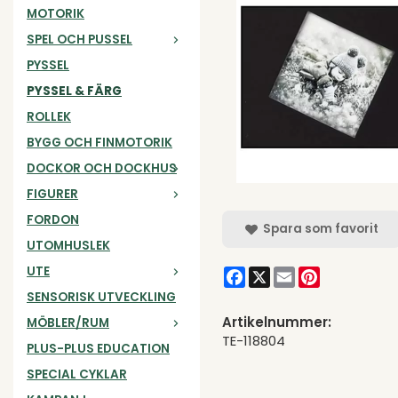
MOTORIK
SPEL OCH PUSSEL
PYSSEL
PYSSEL & FÄRG
ROLLEK
BYGG OCH FINMOTORIK
DOCKOR OCH DOCKHUS
FIGURER
FORDON
Spara som favorit
UTOMHUSLEK
UTE
Facebook
X
Email
Pinterest
SENSORISK UTVECKLING
Artikelnummer:
MÖBLER/RUM
TE-118804
PLUS-PLUS EDUCATION
SPECIAL CYKLAR