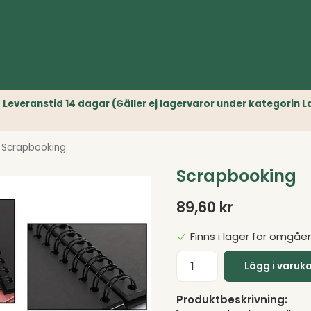
r) // Leveranstid 14 dagar (Gäller ej lagervaror under kategori
Scrapbooking
Scrapbooking
89,60 kr
Finns i lager för omgåe
Lägg i varuk
Produktbeskrivning: