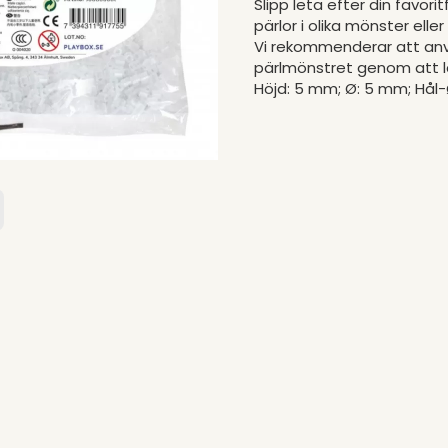
Slipp leta efter din favor
pärlor i olika mönster elle
Vi rekommenderar att anvä
pärlmönstret genom att l
Höjd: 5 mm; Ø: 5 mm; Hål-Ø