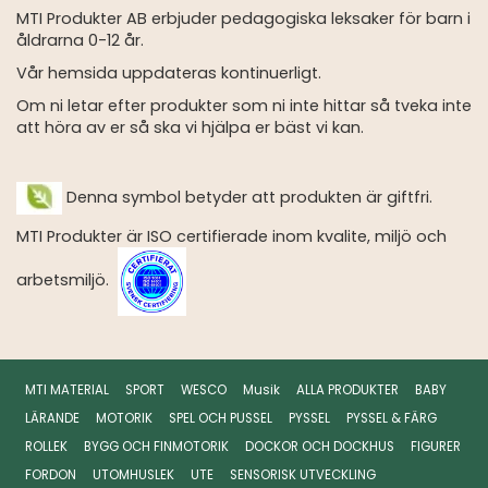
MTI Produkter AB erbjuder pedagogiska leksaker för barn i
åldrarna 0-12 år.
Vår hemsida uppdateras kontinuerligt.
Om ni letar efter produkter som ni inte hittar så tveka inte
att höra av er så ska vi hjälpa er bäst vi kan.
Denna symbol betyder att produkten är giftfri.
MTI Produkter är ISO certifierade inom kvalite, miljö och
arbetsmiljö.
MTI MATERIAL
SPORT
WESCO
Musik
ALLA PRODUKTER
BABY
LÄRANDE
MOTORIK
SPEL OCH PUSSEL
PYSSEL
PYSSEL & FÄRG
ROLLEK
BYGG OCH FINMOTORIK
DOCKOR OCH DOCKHUS
FIGURER
FORDON
UTOMHUSLEK
UTE
SENSORISK UTVECKLING