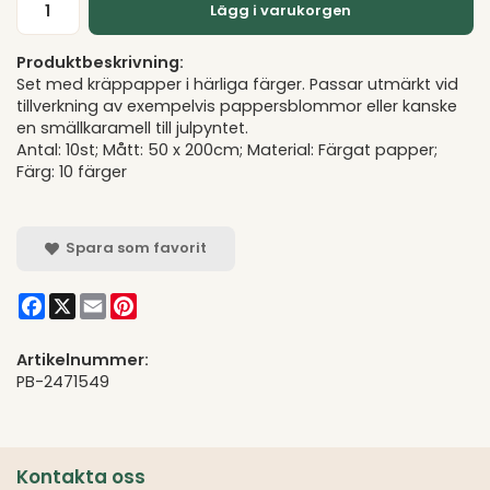
Lägg i varukorgen
Produktbeskrivning:
Set med kräppapper i härliga färger. Passar utmärkt vid
tillverkning av exempelvis pappersblommor eller kanske
en smällkaramell till julpyntet.
Antal: 10st; Mått: 50 x 200cm; Material: Färgat papper;
Färg: 10 färger
Spara som favorit
Facebook
X
Email
Pinterest
Artikelnummer:
PB-2471549
Kontakta oss