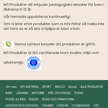
MTI Produkter AB erbjuder pedagogiska leksaker för barn i
åldrarna 0-12 år.
Vår hemsida uppdateras kontinuerligt.
Om ni letar efter produkter som ni inte hittar så tveka inte
att höra av er så ska vi hjälpa er bäst vi kan.
Denna symbol betyder att produkten är giftfri.
MTI Produkter är ISO certifierade inom kvalite, miljö och
arbetsmiljö.
Om oss
MTI MATERIAL
SPORT
WESCO
Musik
ALLA PRODUKTER
BABY
LÄRANDE
MOTORIK
SPEL OCH PUSSEL
PYSSEL
PYSSEL & FÄRG
ROLLEK
BYGG OCH FINMOTORIK
DOCKOR OCH DOCKHUS
FIGURER
FORDON
UTOMHUSLEK
UTE