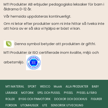
MTI Produkter AB erbjuder pedagogiska leksaker för barn i
åldrarna 0-12 år.
Vår hemsida uppdateras kontinuerligt.
Om ni letar efter produkter som ni inte hittar så tveka inte
att höra av er så ska vi hjälpa er bäst vi kan.
Denna symbol betyder att produkten är giftfri.
MTI Produkter är ISO certifierade inom kvalite, miljö och
arbetsmiljö.
MTI MATERIAL
SPORT
WESCO
Musik
ALLA PRODUKTER
BABY
LÄRANDE
MOTORIK
SPEL OCH PUSSEL
PYSSEL
PYSSEL & FÄRG
ROLLEK
BYGG OCH FINMOTORIK
DOCKOR OCH DOCKHUS
FIGURER
FORDON
UTOMHUSLEK
UTE
SENSORISK UTVECKLING