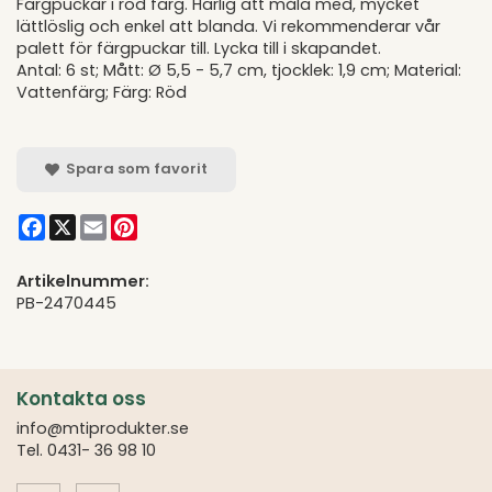
Färgpuckar i röd färg. Härlig att måla med, mycket
lättlöslig och enkel att blanda. Vi rekommenderar vår
palett för färgpuckar till. Lycka till i skapandet.
Antal: 6 st; Mått: Ø 5,5 - 5,7 cm, tjocklek: 1,9 cm; Material:
Vattenfärg; Färg: Röd
Spara som favorit
Facebook
X
Email
Pinterest
Artikelnummer:
PB-2470445
Kontakta oss
info@mtiprodukter.se
Tel. 0431- 36 98 10