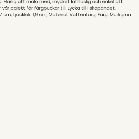
. Härlig att måla med, mycket lättlöslig och enkel att
r palett för färgpuckar till. Lycka till i skapandet.
,7 cm, tjocklek: 1,9 cm; Material: Vattenfärg; Färg: Mörkgrön