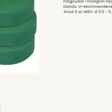
Färgpuckar i mörkgrön färg
blanda. Vi rekommenderar vå
Antal: 6 st; Mått: Ø 5,5 - 5