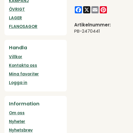
KAMPANJ
Facebook
X
Email
Pinterest
ÖVRIGT
LAGER
Artikelnummer:
FLANOSAGOR
PB-2470441
Handla
Villkor
Kontakta oss
Mina favoriter
Logga in
Information
Om oss
Nyheter
Nyhetsbrev