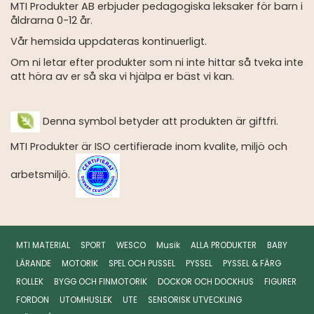
MTI Produkter AB erbjuder pedagogiska leksaker för barn i
åldrarna 0-12 år.
Vår hemsida uppdateras kontinuerligt.
Om ni letar efter produkter som ni inte hittar så tveka inte
att höra av er så ska vi hjälpa er bäst vi kan.
Denna symbol betyder att produkten är giftfri.
MTI Produkter är ISO certifierade inom kvalite, miljö och
arbetsmiljö.
MTI MATERIAL
SPORT
WESCO
Musik
ALLA PRODUKTER
BABY
LÄRANDE
MOTORIK
SPEL OCH PUSSEL
PYSSEL
PYSSEL & FÄRG
ROLLEK
BYGG OCH FINMOTORIK
DOCKOR OCH DOCKHUS
FIGURER
FORDON
UTOMHUSLEK
UTE
SENSORISK UTVECKLING