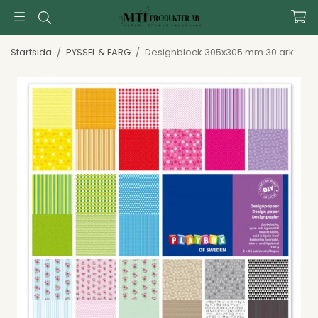
Startsida
/
PYSSEL & FÄRG
/
Designblock 305x305 mm 30 ark