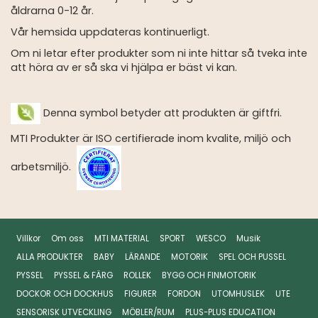
åldrarna 0-12 år.
Vår hemsida uppdateras kontinuerligt.
Om ni letar efter produkter som ni inte hittar så tveka inte
att höra av er så ska vi hjälpa er bäst vi kan.
Denna symbol betyder att produkten är giftfri.
MTI Produkter är ISO certifierade inom kvalite, miljö och
arbetsmiljö.
Villkor
Om oss
MTI MATERIAL
SPORT
WESCO
Musik
ALLA PRODUKTER
BABY
LÄRANDE
MOTORIK
SPEL OCH PUSSEL
PYSSEL
PYSSEL & FÄRG
ROLLEK
BYGG OCH FINMOTORIK
DOCKOR OCH DOCKHUS
FIGURER
FORDON
UTOMHUSLEK
UTE
SENSORISK UTVECKLING
MÖBLER/RUM
PLUS-PLUS EDUCATION