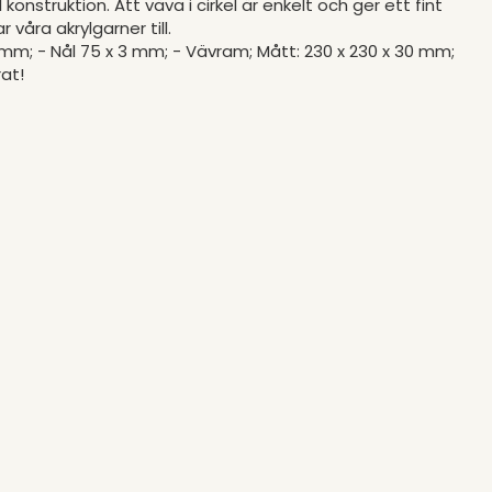
 konstruktion. Att väva i cirkel är enkelt och ger ett fint
våra akrylgarner till.
10 mm; - Nål 75 x 3 mm; - Vävram; Mått: 230 x 230 x 30 mm;
rat!