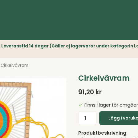
r) // Leveranstid 14 dagar (Gäller ej lagervaror under kategori
Cirkelvävram
Cirkelvävram
91,20 kr
Finns i lager för omgåe
Lägg i varuk
Produktbeskrivning: