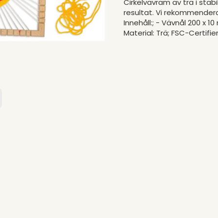
Cirkelvävram av trä i stabil
resultat. Vi rekommenderar 
Innehåll:; - Vävnål 200 x 
Material: Trä; FSC-Certifie