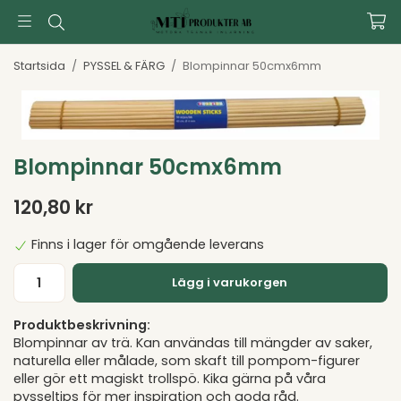
Startsida
/
PYSSEL & FÄRG
/
Blompinnar 50cmx6mm
Blompinnar 50cmx6mm
120,80 kr
Finns i lager för omgående leverans
Lägg i varukorgen
Produktbeskrivning:
Blompinnar av trä. Kan användas till mängder av saker,
naturella eller målade, som skaft till pompom-figurer
eller gör ett magiskt trollspö. Kika gärna på våra
pysseltips för mer inspiration och goda råd.