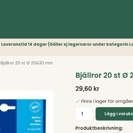
r) // Leveranstid 14 dagar (Gäller ej lagervaror under kategori
Bjällror 20 st Ø 20&30 mm
Bjällror 20 st 
29,60 kr
Finns i lager för omgåe
Lägg i varuk
Produktbeskrivning: