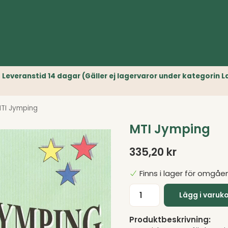
r) // Leveranstid 14 dagar (Gäller ej lagervaror under kategori
TI Jymping
MTI Jymping
335,20 kr
Finns i lager för omgåe
Lägg i varuk
Produktbeskrivning: