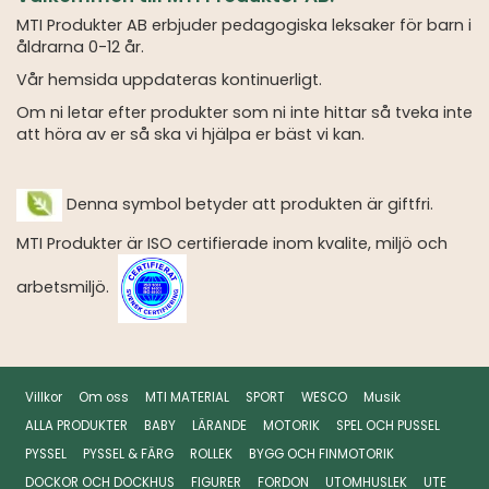
MTI Produkter AB erbjuder pedagogiska leksaker för barn i
åldrarna 0-12 år.
Vår hemsida uppdateras kontinuerligt.
Om ni letar efter produkter som ni inte hittar så tveka inte
att höra av er så ska vi hjälpa er bäst vi kan.
Denna symbol betyder att produkten är giftfri.
MTI Produkter är ISO certifierade inom kvalite, miljö och
arbetsmiljö.
Villkor
Om oss
MTI MATERIAL
SPORT
WESCO
Musik
ALLA PRODUKTER
BABY
LÄRANDE
MOTORIK
SPEL OCH PUSSEL
PYSSEL
PYSSEL & FÄRG
ROLLEK
BYGG OCH FINMOTORIK
DOCKOR OCH DOCKHUS
FIGURER
FORDON
UTOMHUSLEK
UTE