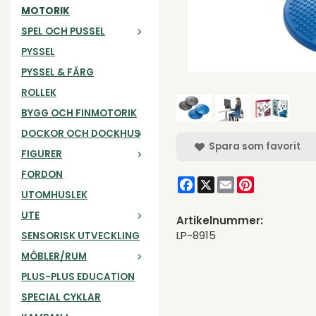
MOTORIK
SPEL OCH PUSSEL
PYSSEL
PYSSEL & FÄRG
ROLLEK
BYGG OCH FINMOTORIK
DOCKOR OCH DOCKHUS
Spara som favorit
FIGURER
FORDON
Facebook
X
Email
Pinterest
UTOMHUSLEK
UTE
Artikelnummer:
LP-8915
SENSORISK UTVECKLING
MÖBLER/RUM
PLUS-PLUS EDUCATION
SPECIAL CYKLAR