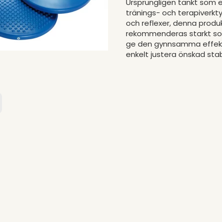
Ursprungligen tänkt som en
tränings- och terapiverkt
och reflexer, denna produk
rekommenderas starkt som 
ge den gynnsamma effekte
enkelt justera önskad stabi