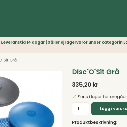
r) // Leveranstid 14 dagar (Gäller ej lagervaror under kategori
O´Sit Grå
DIsc´O´Sit Grå
335,20 kr
Finns i lager för omgåe
Lägg i varuk
Produktbeskrivning: