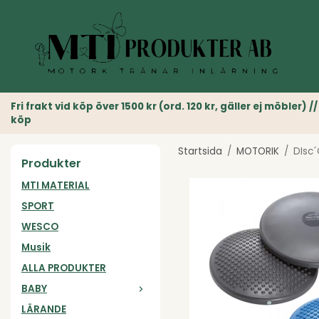
Fri frakt vid köp över 1500 kr (ord. 120 kr, gäller ej möble
köp
Startsida
/
MOTORIK
/
DIsc´
Produkter
MTI MATERIAL
SPORT
WESCO
Musik
ALLA PRODUKTER
BABY
LÄRANDE