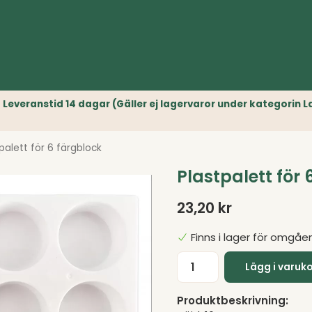
r) // Leveranstid 14 dagar (Gäller ej lagervaror under kategori
palett för 6 färgblock
Plastpalett för 
23,20 kr
Finns i lager för omgåe
Lägg i varuk
Produktbeskrivning: