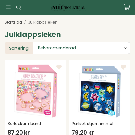
Startsida
/
Julklappsleken
Julklappsleken
Sortering
Berlockarmband
Pärlset stjärnhimmel
87,20 kr
79,20 kr