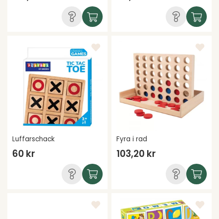
Luffarschack
Fyra i rad
60 kr
103,20 kr