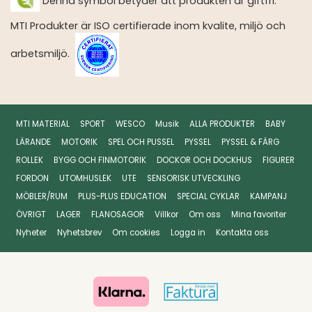
Denna symbol betyder att produkten är giftfri.
MTI Produkter är ISO certifierade inom kvalite, miljö och
arbetsmiljö.
MTI MATERIAL
SPORT
WESCO
Musik
ALLA PRODUKTER
BABY
LÄRANDE
MOTORIK
SPEL OCH PUSSEL
PYSSEL
PYSSEL & FÄRG
ROLLEK
BYGG OCH FINMOTORIK
DOCKOR OCH DOCKHUS
FIGURER
FORDON
UTOMHUSLEK
UTE
SENSORISK UTVECKLING
MÖBLER/RUM
PLUS-PLUS EDUCATION
SPECIAL CYKLAR
KAMPANJ
ÖVRIGT
LAGER
FLANOSAGOR
Villkor
Om oss
Mina favoriter
Nyheter
Nyhetsbrev
Om cookies
Logga in
Kontakta oss