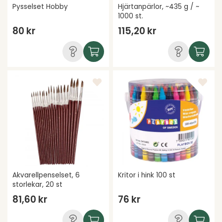
Pysselset Hobby
Hjärtanpärlor, ~435 g / ~
1000 st.
80 kr
115,20 kr
Akvarellpenselset, 6
Kritor i hink 100 st
storlekar, 20 st
81,60 kr
76 kr