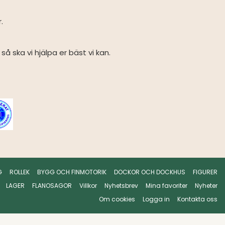
r.
så ska vi hjälpa er bäst vi kan.
G
ROLLEK
BYGG OCH FINMOTORIK
DOCKOR OCH DOCKHUS
FIGURER
LAGER
FLANOSAGOR
Villkor
Nyhetsbrev
Mina favoriter
Nyheter
Om cookies
Logga in
Kontakta oss