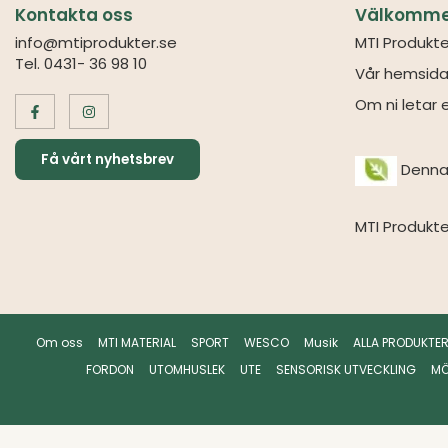
Kontakta oss
Välkommen 
info@mtiprodukter.se
MTI Produkte
Tel. 0431- 36 98 10
Vår hemsida
Om ni letar e
Få vårt nyhetsbrev
Denna 
MTI Produkte
Om oss
MTI MATERIAL
SPORT
WESCO
Musik
ALLA PRODUKTE
FORDON
UTOMHUSLEK
UTE
SENSORISK UTVECKLING
MÖ